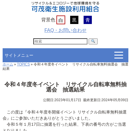
背景色
黒
青
白
FAQ・お問い合わせ
ホーム
»
TOPICS
»
令和４年度冬イベント リサイクル自転車無料抽選会 抽選
組合について
結果
施設紹介
令和４年度冬イベント リサイクル自転車無料抽
選会 抽選結果
政策・計画
公開日:2023年01月17日
最終更新日:2024年05月09日
組合議会
情報公開
この度は『令和４年度冬開催イベント リサイクル自転車無料抽選
会』にご参加いただきありがとうございました。
入札・契約情報
令和５年１月17日に抽選を行った結果、下表の番号の方がご当選
となりました。